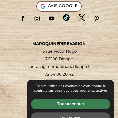
AVIS GOOGLE
MAROQUINERIE EVASION
15 rue Victor Hugo
76200 Dieppe
contact@maroquineriedieppe.fr
02 34 88 20 42
Itinéraire
Ce site utilise des cookies et vous donne le
contrôle sur ceux que vous souhaitez activer
Informations complémentaires
Tout accepter
Mentions légales
Politique de confidentialité
Tout refuser